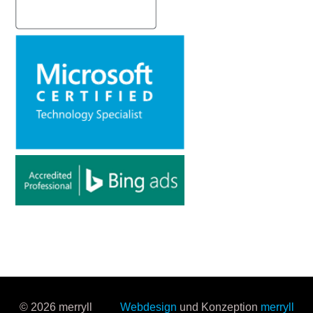
© 2026 merryll
Webdesign
und Konzeption
merryll