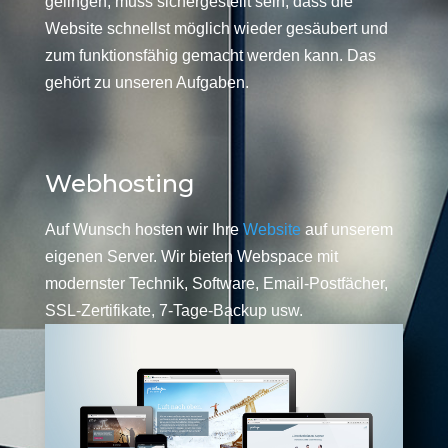
gelingen, muss sichergestellt sein, dass die
Website schnellst möglich wieder gesäubert und
zum funktionsfähig gemacht werden kann. Das
gehört zu unseren Aufgaben.
Webhosting
Auf Wunsch hosten wir Ihre
Website
auf unserem
eigenen Server. Wir bieten Webspace mit
modernster Technik, Software, Email-Postfächer,
SSL-Zertifikate, 7-Tage-Backup usw.