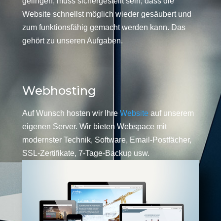
gelingen, muss sichergestellt sein, dass die
Website schnellst möglich wieder gesäubert und
zum funktionsfähig gemacht werden kann. Das
gehört zu unseren Aufgaben.
Webhosting
Auf Wunsch hosten wir Ihre
Website
auf unserem
eigenen Server. Wir bieten Webspace mit
modernster Technik, Software, Email-Postfächer,
SSL-Zertifikate, 7-Tage-Backup usw.