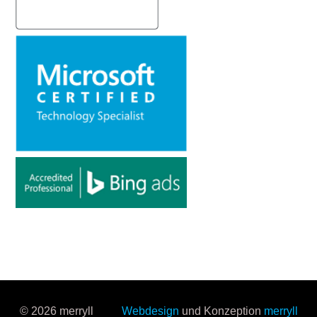
© 2026 merryll
Webdesign
und Konzeption
merryll