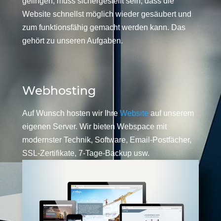
gelingen, muss sichergestellt sein, dass die
Website schnellst möglich wieder gesäubert und
zum funktionsfähig gemacht werden kann. Das
gehört zu unseren Aufgaben.
Webhosting
Auf Wunsch hosten wir Ihre
Website
auf unserem
eigenen Server. Wir bieten Webspace mit
modernster Technik, Software, Email-Postfächer,
SSL-Zertifikate, 7-Tage-Backup usw.