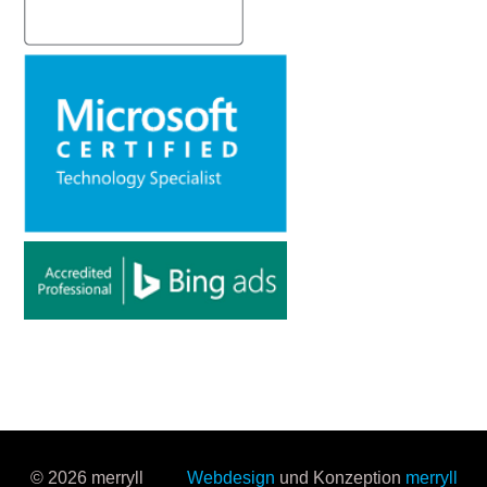
© 2026 merryll
Webdesign
und Konzeption
merryll