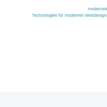
Unternehmen die kostengünstigsten un
liefern. Daher verwenden wir
modernste
Technologien für modernes Webdesign
allen Webprojekten zufriedenzustellen.
Sie haben Fragen zu Ihre
07121 / 9294977
info@merryll.de