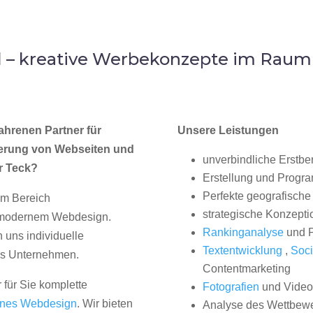
 – kreative Werbekonzepte im Raum
ahrenen Partner für
Unsere Leistungen
erung von Webseiten und
unverbindliche Erstbe
r Teck?
Erstellung und Progr
Perfekte geografische 
im Bereich
strategische Konzepti
, modernem Webdesign.
Rankinganalyse
und P
uns individuelle
Textentwicklung
,
Soci
hes Unternehmen.
Contentmarketing
 für Sie komplette
Fotografien
und Videos
nes Webdesign
. Wir bieten
Analyse des Wettbew