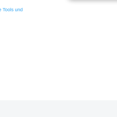
d besten Ergebnisse
 Tools und
, um unsere Kunden in
m Projekt?