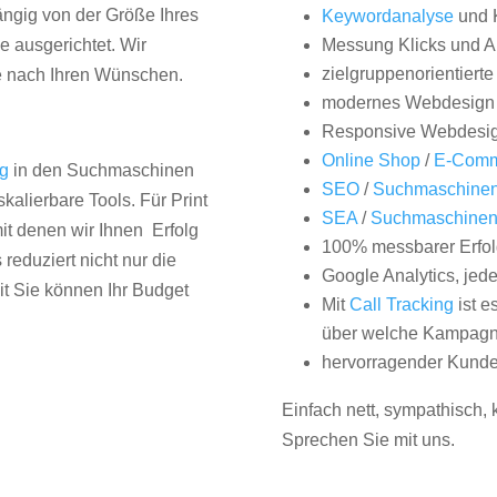
hängig von der Größe Ihres
Keywordanalyse
und 
 ausgerichtet. Wir
Messung Klicks und A
zielgruppenorientiert
e nach Ihren Wünschen.
modernes Webdesign
Responsive Webdesi
Online Shop
/
E-Comm
ng
in den Suchmaschinen
SEO
/
Suchmaschinen
kalierbare Tools. Für Print
SEA
/
Suchmaschine
it denen wir Ihnen Erfolg
100% messbarer Erfol
duziert nicht nur die
Google Analytics, jed
it Sie können Ihr Budget
Mit
Call Tracking
ist e
über welche Kampagne
hervorragender Kunde
Einfach nett, sympathisch,
Sprechen Sie mit uns.