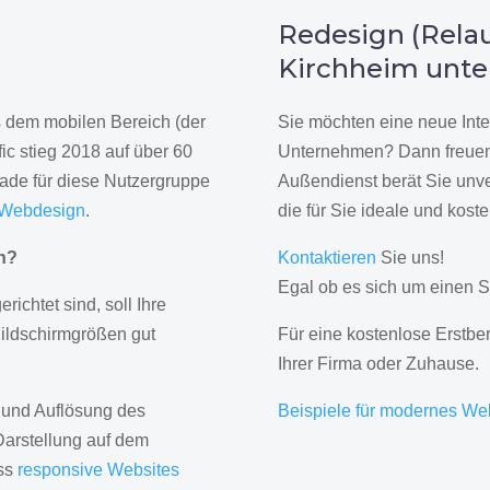
n
Redesign (Relau
Kirchheim unte
us dem mobilen Bereich (der
Sie möchten eine neue Inte
ic stieg 2018 auf über 60
Unternehmen? Dann freuen 
rade für diese Nutzergruppe
Außendienst berät Sie unve
 Webdesign
.
die für Sie ideale und kost
gn?
Kontaktieren
Sie uns!
Egal ob es sich um einen S
erichtet sind, soll Ihre
Bildschirmgrößen gut
Für eine kostenlose Erstbe
Ihrer Firma oder Zuhause.
 und Auflösung des
Beispiele für modernes We
Darstellung auf dem
ass
responsive Websites