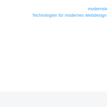
Unternehmen die kostengünstigsten un
liefern. Daher verwenden wir
modernste
Technologien für modernes Webdesign
allen Webprojekten zufriedenzustellen.
Sie haben Fragen zu Ihre
07121 / 9294977
info@merryll.de