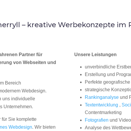
rryll – kreative Werbekonzepte im
ahrenen Partner für
Unsere Leistungen
erung von Webseiten und
unverbindliche Erstbe
Erstellung und Progr
Perfekte geografische 
im Bereich
strategische Konzepti
, modernem Webdesign.
Rankinganalyse
und P
uns individuelle
Textentwicklung
,
Soci
hes Unternehmen.
Contentmarketing
 für Sie komplette
Fotografien
und Videos
nes Webdesign
. Wir bieten
Analyse des Wettbew