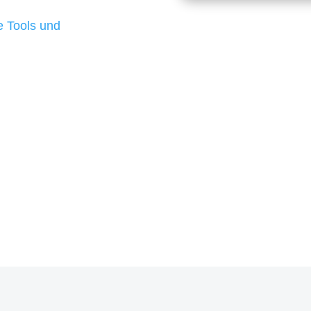
d besten Ergebnisse
 Tools und
, um unsere Kunden in
m Projekt?