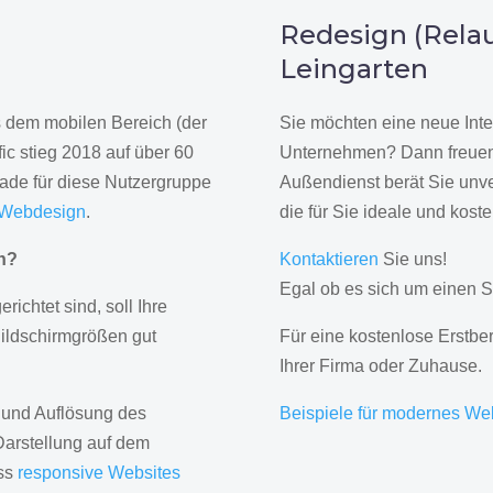
n
Redesign (Relau
Leingarten
us dem mobilen Bereich (der
Sie möchten eine neue Inte
ic stieg 2018 auf über 60
Unternehmen? Dann freuen 
rade für diese Nutzergruppe
Außendienst berät Sie unve
 Webdesign
.
die für Sie ideale und kost
gn?
Kontaktieren
Sie uns!
Egal ob es sich um einen S
erichtet sind, soll Ihre
Bildschirmgrößen gut
Für eine kostenlose Erstbe
Ihrer Firma oder Zuhause.
 und Auflösung des
Beispiele für modernes We
Darstellung auf dem
ass
responsive Websites