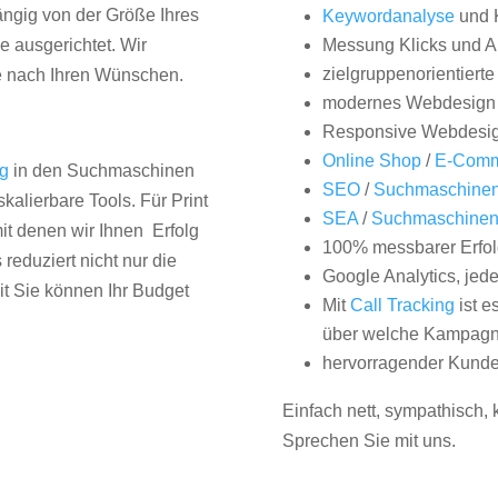
hängig von der Größe Ihres
Keywordanalyse
und 
 ausgerichtet. Wir
Messung Klicks und A
zielgruppenorientiert
e nach Ihren Wünschen.
modernes Webdesign
Responsive Webdesi
Online Shop
/
E-Comm
ng
in den Suchmaschinen
SEO
/
Suchmaschinen
kalierbare Tools. Für Print
SEA
/
Suchmaschine
it denen wir Ihnen Erfolg
100% messbarer Erfol
duziert nicht nur die
Google Analytics, jed
it Sie können Ihr Budget
Mit
Call Tracking
ist e
über welche Kampagne
hervorragender Kunde
Einfach nett, sympathisch,
Sprechen Sie mit uns.