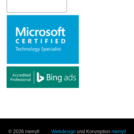
© 2026 merryll
Webdesign
und Konzeption
merryll