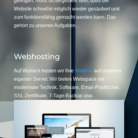
gelingen, muss sichergestellt sein, dass die
Website schnellst möglich wieder gesäubert und
zum funktionsfähig gemacht werden kann. Das
gehört zu unseren Aufgaben.
Webhosting
Auf Wunsch hosten wir Ihre
Website
auf unserem
eigenen Server. Wir bieten Webspace mit
modernster Technik, Software, Email-Postfächer,
SSL-Zertifikate, 7-Tage-Backup usw.