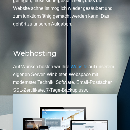
gelingen, muss sichergestellt sein, dass die
Website schnellst möglich wieder gesäubert und
zum funktionsfähig gemacht werden kann. Das
gehört zu unseren Aufgaben.
Webhosting
Auf Wunsch hosten wir Ihre
Website
auf unserem
eigenen Server. Wir bieten Webspace mit
modernster Technik, Software, Email-Postfächer,
SSL-Zertifikate, 7-Tage-Backup usw.