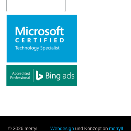
© 2026 merryll
Webdesign
und Konzeption
merryll