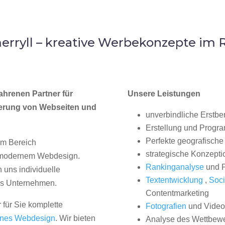
rryll – kreative Werbekonzepte im
ahrenen Partner für
Unsere Leistungen
erung von Webseiten und
unverbindliche Erstbe
Erstellung und Progr
Perfekte geografische 
im Bereich
strategische Konzepti
, modernem Webdesign.
Rankinganalyse
und P
uns individuelle
Textentwicklung
,
Soci
hes Unternehmen.
Contentmarketing
 für Sie komplette
Fotografien
und Videos
nes Webdesign
. Wir bieten
Analyse des Wettbew