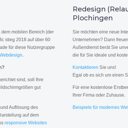
n
Redesign (Relau
Plochingen
us dem mobilen Bereich (der
Sie möchten eine neue Inte
ic stieg 2018 auf über 60
Unternehmen? Dann freuen 
rade für diese Nutzergruppe
Außendienst berät Sie unve
 Webdesign
.
die für Sie ideale und kost
gn?
Kontaktieren
Sie uns!
Egal ob es sich um einen S
erichtet sind, soll Ihre
Bildschirmgrößen gut
Für eine kostenlose Erstbe
Ihrer Firma oder Zuhause.
 und Auflösung des
Beispiele für modernes We
Darstellung auf dem
ass
responsive Websites