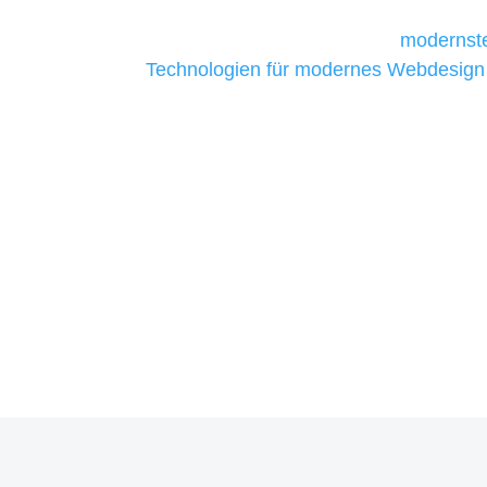
Unternehmen die kostengünstigsten un
liefern. Daher verwenden wir
modernste
Technologien für modernes Webdesign
allen Webprojekten zufriedenzustellen.
Sie haben Fragen zu Ihre
07121 / 9294977
info@merryll.de