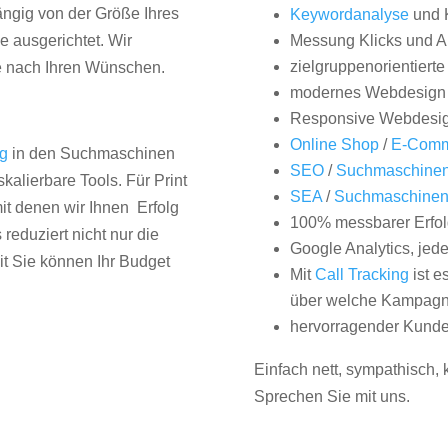
hängig von der Größe Ihres
Keywordanalyse
und 
 ausgerichtet. Wir
Messung Klicks und A
zielgruppenorientiert
e nach Ihren Wünschen.
modernes Webdesign
Responsive Webdesi
Online Shop
/
E-Comm
ng
in den Suchmaschinen
SEO
/
Suchmaschinen
kalierbare Tools. Für Print
SEA
/
Suchmaschine
it denen wir Ihnen Erfolg
100% messbarer Erfol
duziert nicht nur die
Google Analytics, jed
it Sie können Ihr Budget
Mit
Call Tracking
ist e
über welche Kampagne
hervorragender Kunde
Einfach nett, sympathisch,
Sprechen Sie mit uns.