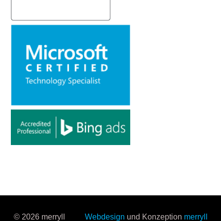
© 2026 merryll
Webdesign
und Konzeption
merryll