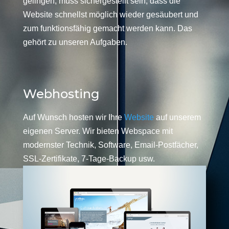
gelingen, muss sichergestellt sein, dass die
Website schnellst möglich wieder gesäubert und
zum funktionsfähig gemacht werden kann. Das
gehört zu unseren Aufgaben.
Webhosting
Auf Wunsch hosten wir Ihre
Website
auf unserem
eigenen Server. Wir bieten Webspace mit
modernster Technik, Software, Email-Postfächer,
SSL-Zertifikate, 7-Tage-Backup usw.