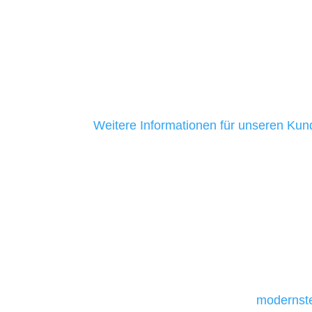
ihrer Unternehmen zu helfen. Unsere K
mittelständische Unternehmen. Ein Gro
aus Baden-Württemberg ist uns seit me
ein Zeichen dafür, dass wir ehrlich sind
Kundenservice bieten.
Weitere Informationen für unseren Ku
Unsere Werkzeuge und T
Die Auswahl relevanter Tools und Techno
und mittelständische Unternehmen bes
da sie in der Regel nur über begrenzt
daher Tools und Technologien benötigen,
Unternehmen die kostengünstigsten un
liefern. Daher verwenden wir
modernste