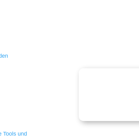
unden sind kleine und
ßteil unserer Kunden
hr als 10 Jahren treu –
 und einen langfristigen
nden
echnologien
logien ist für kleine
Kostenlose
onders anspruchsvoll,
e Budgets verfügen und
 die für ihr
d besten Ergebnisse
 Tools und