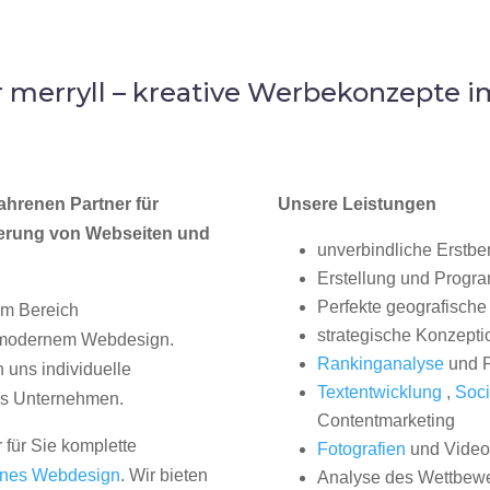
merryll – kreative Werbekonzepte 
ahrenen Partner für
Unsere Leistungen
erung von Webseiten und
unverbindliche Erstbe
Erstellung und Progr
Perfekte geografische 
im Bereich
strategische Konzepti
, modernem Webdesign.
Rankinganalyse
und P
uns individuelle
Textentwicklung
,
Soci
hes Unternehmen.
Contentmarketing
 für Sie komplette
Fotografien
und Videos
nes Webdesign
. Wir bieten
Analyse des Wettbew