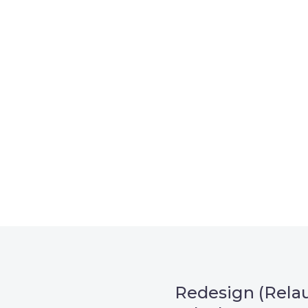
, um unsere Kunden in
m Projekt?
n
Redesign (Relau