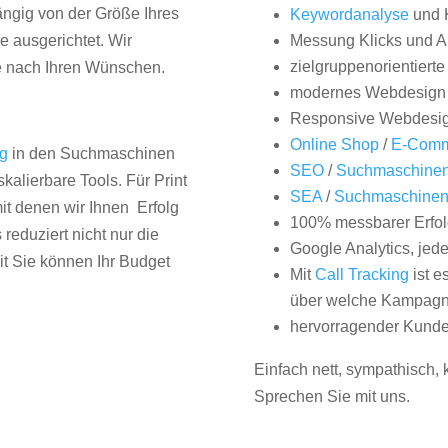
hängig von der Größe Ihres
Keywordanalyse
und 
 ausgerichtet. Wir
Messung Klicks und A
zielgruppenorientiert
e nach Ihren Wünschen.
modernes Webdesign
Responsive Webdesi
Online Shop
/
E-Comm
ng
in den Suchmaschinen
SEO
/
Suchmaschinen
kalierbare Tools. Für Print
SEA
/
Suchmaschine
it denen wir Ihnen Erfolg
100% messbarer Erfol
duziert nicht nur die
Google Analytics, jed
it Sie können Ihr Budget
Mit
Call Tracking
ist e
über welche Kampagne
hervorragender Kunde
Einfach nett, sympathisch,
Sprechen Sie mit uns.