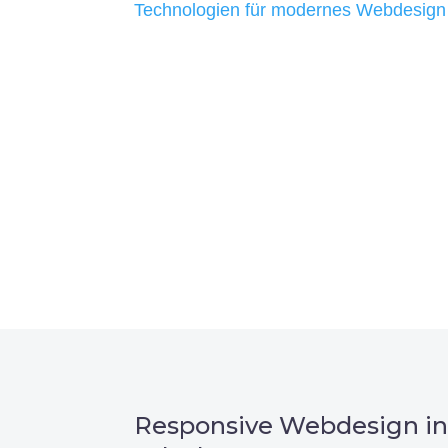
Technologien für modernes Webdesign
allen Webprojekten zufriedenzustellen.
Sie haben Fragen zu Ihre
07121 / 9294977
info@merryll.de
Responsive Webdesign i