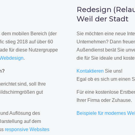
n
Redesign (Relau
Weil der Stadt
us dem mobilen Bereich (der
Sie möchten eine neue Inte
ic stieg 2018 auf über 60
Unternehmen? Dann freuen 
rade für diese Nutzergruppe
Außendienst berät Sie unve
 Webdesign
.
die für Sie ideale und kost
gn?
Kontaktieren
Sie uns!
Egal ob es sich um einen S
erichtet sind, soll Ihre
Bildschirmgrößen gut
Für eine kostenlose Erstbe
Ihrer Firma oder Zuhause.
 und Auflösung des
Beispiele für modernes We
Darstellung auf dem
ass
responsive Websites