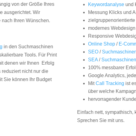
hängig von der Größe Ihres
Keywordanalyse
und 
 ausgerichtet. Wir
Messung Klicks und A
zielgruppenorientiert
e nach Ihren Wünschen.
modernes Webdesign
Responsive Webdesi
Online Shop
/
E-Comm
ng
in den Suchmaschinen
SEO
/
Suchmaschinen
kalierbare Tools. Für Print
SEA
/
Suchmaschine
it denen wir Ihnen Erfolg
100% messbarer Erfol
duziert nicht nur die
Google Analytics, jed
it Sie können Ihr Budget
Mit
Call Tracking
ist e
über welche Kampagne
hervorragender Kunde
Einfach nett, sympathisch,
Sprechen Sie mit uns.