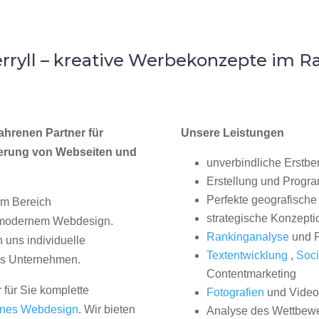
ryll – kreative Werbekonzepte im Ra
ahrenen Partner für
Unsere Leistungen
erung von Webseiten und
unverbindliche Erstbe
Erstellung und Progr
Perfekte geografische 
im Bereich
strategische Konzepti
, modernem Webdesign.
Rankinganalyse
und P
uns individuelle
Textentwicklung
,
Soci
hes Unternehmen.
Contentmarketing
 für Sie komplette
Fotografien
und Videos
nes Webdesign
. Wir bieten
Analyse des Wettbew