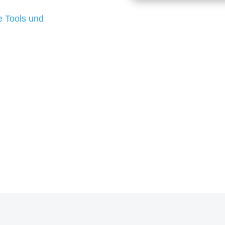
d besten Ergebnisse
 Tools und
, um unsere Kunden in
m Projekt?