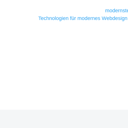
Unternehmen die kostengünstigsten un
liefern. Daher verwenden wir
modernste
Technologien für modernes Webdesign
allen Webprojekten zufriedenzustellen.
Sie haben Fragen zu Ihre
07121 / 9294977
info@merryll.de