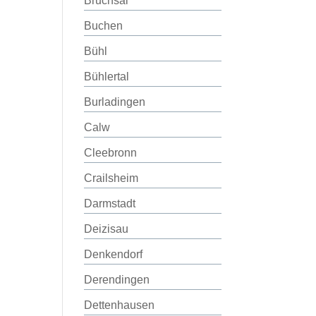
Bruchsal
Buchen
Bühl
Bühlertal
Burladingen
Calw
Cleebronn
Crailsheim
Darmstadt
Deizisau
Denkendorf
Derendingen
Dettenhausen